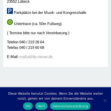
23552 Lübeck
Parkplätze bei der Musik- und Kongresshalle
Untertrave (ca. 50m Fußweg)
( Termine bitte nur nach Vereinbarung )
Telefon 040 / 219 28 64
Telefax 040 / 219 60 68
E-Mail:
mail(at)hfp-steuer.de
Diese Website benutzt Cookies. Wenn Sie die Website weiter
© 2014
Hassler • Fülscher & Partner -Steuerberater-
nutzt, gehen wir von deinem Einverständnis aus.
Home
Impressum
Kontakt
Datenschutzerklärung
OK
Nein
Datenschutzerklärung