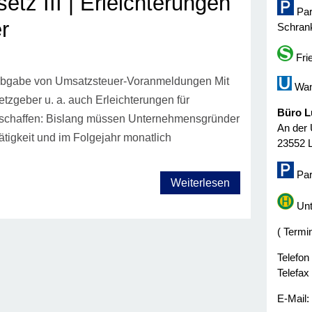
etz III | Erleichterungen
Par
r
Schrank
Fri
 Abgabe von Umsatzsteuer-Voranmeldungen Mit
Wan
tzgeber u. a. auch Erleichterungen für
Büro L
schaffen: Bislang müssen Unternehmensgründer
An der 
tigkeit und im Folgejahr monatlich
23552 
Par
Weiterlesen
Unt
( Termi
Telefon
Telefax
E-Mail