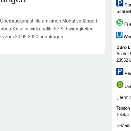
Par
Schrank
e Überbrückungshilfe um einen Monat verlängert.
Fri
ona-Krise in wirtschaftliche Schwierigkeiten
Wan
 bis zum 30.09.2020 beantragen.
Büro L
An der 
23552 
Par
Unt
( Termi
Telefon
Telefax
E-Mail