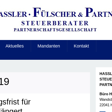
Aktuelles
Mandanten
Kontakt
HASSL
19
STEU
PART
Büro 
Wandsbe
frist für
22041 
längert