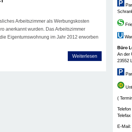
Par
Schrank
usliches Arbeitszimmer als Werbungskosten
Fri
uro anerkannt wurden. Das Arbeitszimmer
Wan
e die Eigentumswohnung im Jahr 2012 erworben
Büro L
An der 
Weiterlesen
23552 
Par
Unt
( Termi
Telefon
Telefax
E-Mail