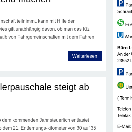
Par
Schrank
schaft teilnimmt, kann mit Hilfe der
Fri
Dies gilt unabhängig davon, ob man das Kfz
Wan
nnerhalb von Fahrgemeinschaften mit dem Fahren
Büro L
An der 
Weiterlesen
23552 
Par
erpauschale steigt ab
Unt
( Termi
Telefon
Telefax
b dem kommenden Jahr steuerlich entlastet
E-Mail
b dem 21. Entfernungs-kilometer von 30 auf 35