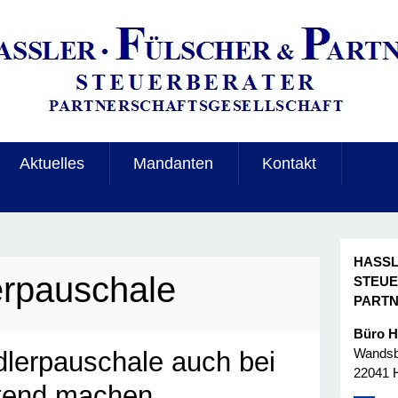
Aktuelles
Mandanten
Kontakt
HASSL
rpauschale
STEU
PART
Büro 
Wandsbe
lerpauschale auch bei
22041 
ltend machen