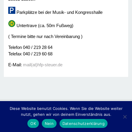
Parkplätze bei der Musik- und Kongresshalle
Untertrave (ca. 50m Fußweg)
( Termine bitte nur nach Vereinbarung )
Telefon 040 / 219 28 64
Telefax 040 / 219 60 68
E-Mail:
mail(at)hfp-steuer.de
Diese Website benutzt Cookies. Wenn Sie die Website weiter
© 2014
Hassler • Fülscher & Partner -Steuerberater-
nutzt, gehen wir von deinem Einverständnis aus.
Home
Impressum
Kontakt
Datenschutzerklärung
OK
Nein
Datenschutzerklärung