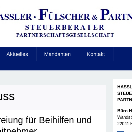
Aktuelles
Mandanten
Kontakt
HASSL
uss
STEU
PART
Büro 
Wandsbe
eiung für Beihilfen und
22041 
eitnehmer