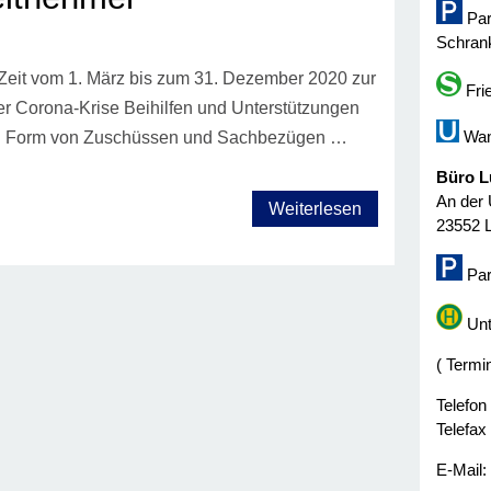
Par
Schrank
 Zeit vom 1. März bis zum 31. Dezember 2020 zur
Fri
er Corona-Krise Beihilfen und Unterstützungen
Wan
i in Form von Zuschüssen und Sachbezügen …
Büro L
An der 
Weiterlesen
23552 
Par
Unt
( Termi
Telefon
Telefax
E-Mail