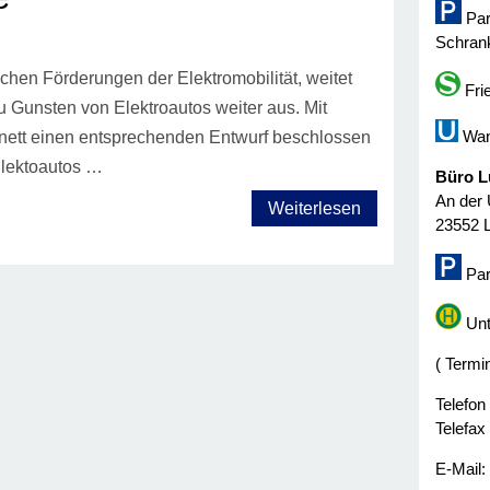
Par
Schrank
chen Förderungen der Elektromobilität, weitet
Fri
u Gunsten von Elektroautos weiter aus. Mit
Wan
ett einen entsprechenden Entwurf beschlossen
Elektoautos …
Büro L
An der 
Weiterlesen
23552 
Par
Unt
( Termi
Telefon
Telefax
E-Mail