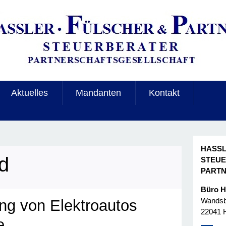
Aktuelles
Mandanten
Kontakt
HASSL
d
STEU
PART
Büro 
Wandsbe
ung von Elektroautos
22041 
e