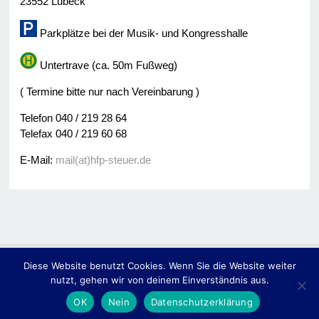
23552 Lübeck
Parkplätze bei der Musik- und Kongresshalle
Untertrave (ca. 50m Fußweg)
( Termine bitte nur nach Vereinbarung )
Telefon 040 / 219 28 64
Telefax 040 / 219 60 68
E-Mail:
mail(at)hfp-steuer.de
Diese Website benutzt Cookies. Wenn Sie die Website weiter
© 2014
Hassler • Fülscher & Partner -Steuerberater-
nutzt, gehen wir von deinem Einverständnis aus.
Home
Impressum
Kontakt
Datenschutzerklärung
OK
Nein
Datenschutzerklärung