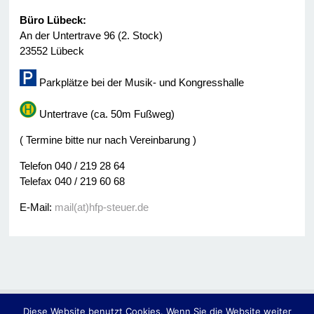
Büro Lübeck:
An der Untertrave 96 (2. Stock)
23552 Lübeck
Parkplätze bei der Musik- und Kongresshalle
Untertrave (ca. 50m Fußweg)
( Termine bitte nur nach Vereinbarung )
Telefon 040 / 219 28 64
Telefax 040 / 219 60 68
E-Mail:
mail(at)hfp-steuer.de
Diese Website benutzt Cookies. Wenn Sie die Website weiter
© 2014
Hassler • Fülscher & Partner -Steuerberater-