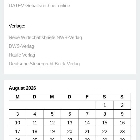
DATEV Gehaltsrechner online
Verlage:
Neue Wirtschaftsbriefe NWB-Verlag
DWS-Verlag
Haufe Verlag
Deutsche Steuerrecht Beck-Verlag
August 2026
M
D
M
D
F
S
S
1
2
3
4
5
6
7
8
9
10
11
12
13
14
15
16
17
18
19
20
21
22
23