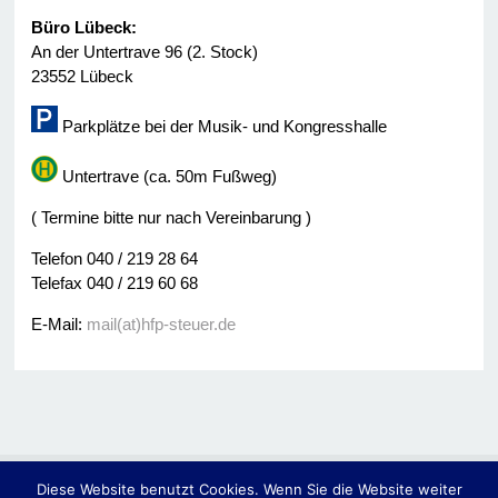
Büro Lübeck:
An der Untertrave 96 (2. Stock)
23552 Lübeck
Parkplätze bei der Musik- und Kongresshalle
Untertrave (ca. 50m Fußweg)
( Termine bitte nur nach Vereinbarung )
Telefon 040 / 219 28 64
Telefax 040 / 219 60 68
E-Mail:
mail(at)hfp-steuer.de
Diese Website benutzt Cookies. Wenn Sie die Website weiter
© 2014
Hassler • Fülscher & Partner -Steuerberater-