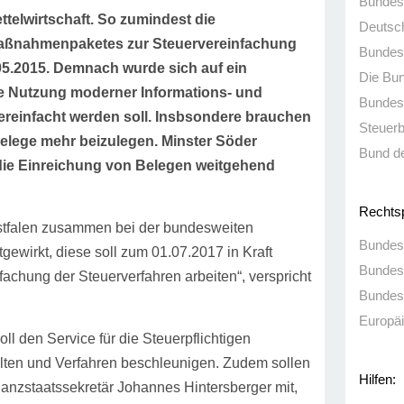
Bundesm
telwirtschaft. So zumindest die
Deutsc
ßnahmenpaketes zur Steuervereinfachung
Bundes
05.2015. Demnach wurde sich auf ein
Die Bu
e Nutzung moderner Informations- und
Bundes
reinfacht werden soll. Insbsondere brauchen
Steuer
Belege mehr beizulegen. Minster Söder
Bund de
 die Einreichung von Belegen weitgehend
Rechts
tfalen zusammen bei der bundesweiten
Bundes
ewirkt, diese soll zum 01.07.2017 in Kraft
Bundes
fachung der Steuerverfahren arbeiten“, verspricht
Bundes
Europäi
oll den Service für die Steuerpflichtigen
alten und Verfahren beschleunigen. Zudem sollen
Hilfen:
nanzstaatssekretär Johannes Hintersberger mit,