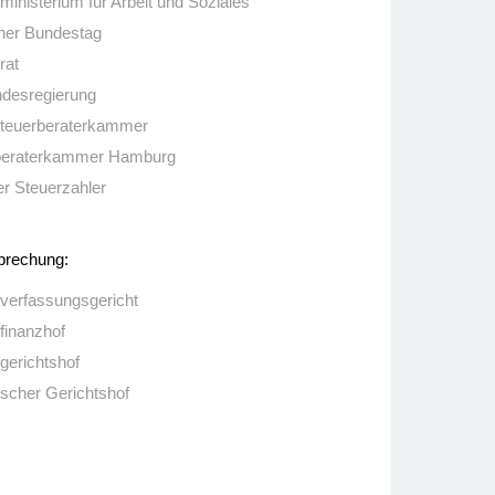
inisterium für Arbeit und Soziales
her Bundestag
rat
ndesregierung
teuerberaterkammer
beraterkammer Hamburg
r Steuerzahler
prechung:
verfassungsgericht
finanzhof
gerichtshof
scher Gerichtshof