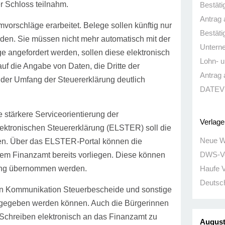
r Schloss teilnahm.
Bestäti
Antrag 
orschläge erarbeitet. Belege sollen künftig nur
Bestäti
den. Sie müssen nicht mehr automatisch mit der
Untern
e angefordert werden, sollen diese elektronisch
Lohn- 
uf die Angabe von Daten, die Dritte der
Antrag 
l der Umfang der Steuererklärung deutlich
DATEV 
 stärkere Serviceorientierung der
Verlage
ektronischen Steuererklärung (ELSTER) soll die
Neue Wi
rden. Über das ELSTER-Portal können die
DWS-Ve
em Finanzamt bereits vorliegen. Diese können
rung übernommen werden.
Haufe V
Deutsch
en Kommunikation Steuerbescheide und sonstige
tgegeben werden können. Auch die Bürgerinnen
e Schreiben elektronisch an das Finanzamt zu
August