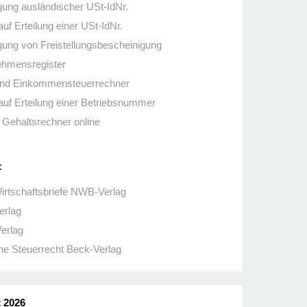
gung ausländischer USt-IdNr.
auf Erteilung einer USt-IdNr.
gung von Freistellungsbescheinigung
ehmensregister
und Einkommensteuerrechner
auf Erteilung einer Betriebsnummer
Gehaltsrechner online
:
rtschaftsbriefe NWB-Verlag
rlag
erlag
e Steuerrecht Beck-Verlag
 2026