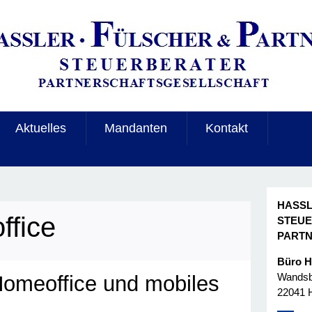
Aktuelles
Mandanten
Kontakt
HASSL
fice
STEU
PART
Büro 
Wandsbe
omeoffice und mobiles
22041 