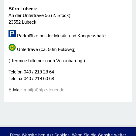
Büro Lübeck:
An der Untertrave 96 (2. Stock)
23552 Lübeck
Parkplätze bei der Musik- und Kongresshalle
Untertrave (ca. 50m Fußweg)
( Termine bitte nur nach Vereinbarung )
Telefon 040 / 219 28 64
Telefax 040 / 219 60 68
E-Mail:
mail(at)hfp-steuer.de
Diese Website benutzt Cookies. Wenn Sie die Website weiter
© 2014
Hassler • Fülscher & Partner -Steuerberater-